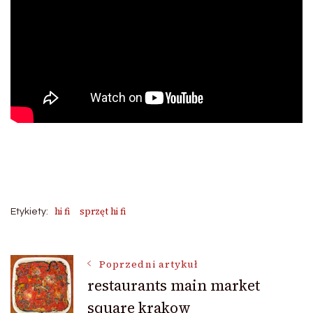
hi fi
sprzęt hi fi
Etykiety:
Nawigacja
Poprzedni artykuł
restaurants main market
square krakow