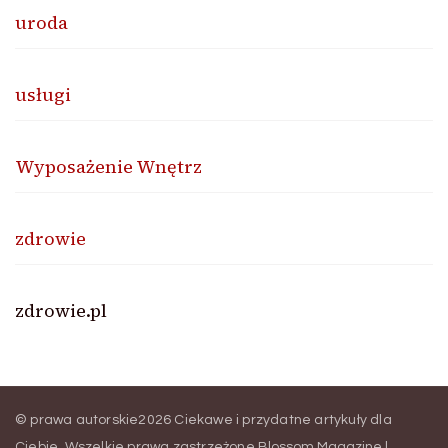
uroda
usługi
Wyposażenie Wnętrz
zdrowie
zdrowie.pl
© prawa autorskie2026
Ciekawe i przydatne artykuły dla
Ciebie
. Wszelkie prawa zastrzeżone.
Blossom Magazine |