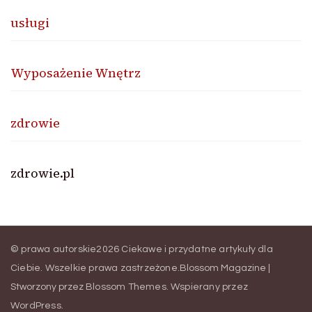
usługi
Wyposażenie Wnętrz
zdrowie
zdrowie.pl
© prawa autorskie2026
Ciekawe i przydatne artykuły dla
Ciebie
. Wszelkie prawa zastrzeżone.
Blossom Magazine |
Stworzony przez
Blossom Themes
.
Wspierany przez
WordPress
.