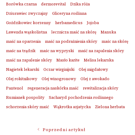
Borówka czarna
dermorevital
Dzika róża
Dziurawiec zwyczajny
Gliceryna roślinna
Goździkowiec korzenny
herbamedicus
Jojoba
Lawenda wąskolistna
lecznicza maść na skórę
Manuka
maść na oparzenia
maść na podrażnienia skóry
maśc na skórę
maśc na trądzik
maśc na wypryski
maść na zapalenia skóry
maść na zapalenie skóry
Masło karite
Melisa lekarska
Nagietek lekarski
Oczar wirginijski
Olej migdałowy
Olej rokitnikowy
Olej winogronowy
Olej z awokado
Pantenol
regeneracja naskórka maść
rewitalizacja skóry
Rumianek pospolity
Sacharyd pochodzenia roślinnego
schorzenia skóry maść
Wąkrotka azjatycka
Zielona herbata
Nawigacja
Poprzedni artykuł